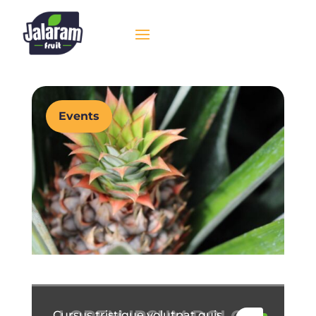
Events
Cursus tristique volutpat quis