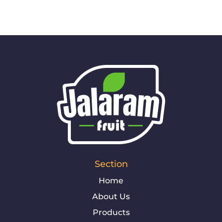
Section
Home
About Us
Products