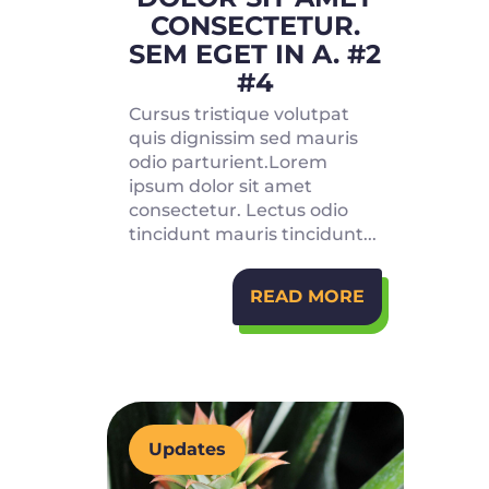
CONSECTETUR.
SEM EGET IN A. #2
#4
Cursus tristique volutpat
quis dignissim sed mauris
odio parturient.Lorem
ipsum dolor sit amet
consectetur. Lectus odio
tincidunt mauris tincidunt...
READ MORE
Updates