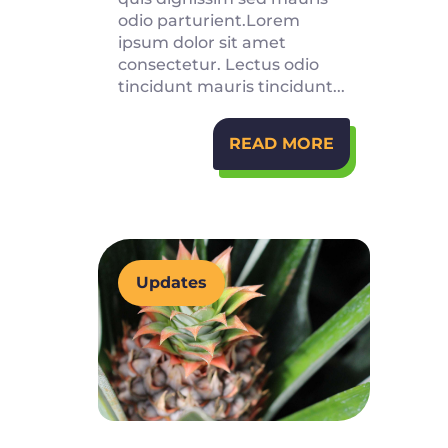
odio parturient.Lorem
ipsum dolor sit amet
consectetur. Lectus odio
tincidunt mauris tincidunt...
READ MORE
Updates